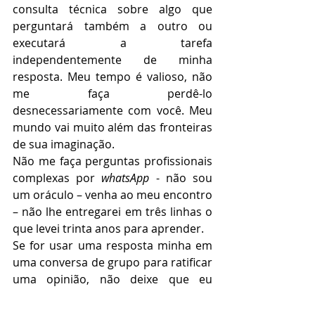
consulta técnica sobre algo que 
perguntará também a outro ou 
executará a tarefa 
independentemente de minha 
resposta. Meu tempo é valioso, não 
me faça perdê-lo 
desnecessariamente com você. Meu 
mundo vai muito além das fronteiras 
de sua imaginação.
Não me faça perguntas profissionais 
complexas por 
whatsApp
 - não sou 
um oráculo – venha ao meu encontro 
– não lhe entregarei em três linhas o 
que levei trinta anos para aprender.
Se for usar uma resposta minha em 
uma conversa de grupo para ratificar 
uma opinião, não deixe que eu 
descubra que você 
printou
 a tela.
Use 
emojis
 com parcimônia – já 