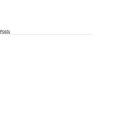
Posts
Comentários
Escreva um comentário